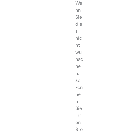
We
nn
Sie
die
s
nic
ht
wü
nsc
he
n,
so
kön
ne
n
Sie
Ihr
en
Bro