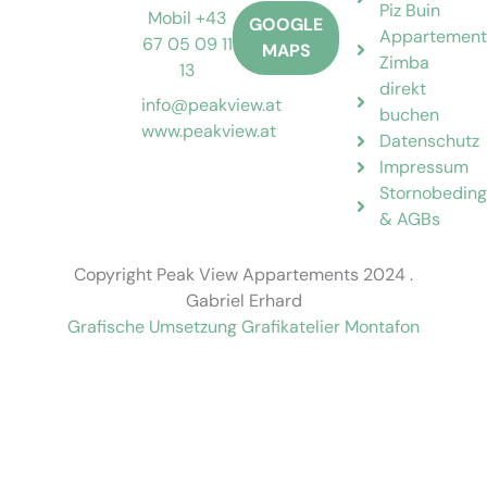
Piz Buin
Mobil +43
GOOGLE
Appartement
67 05 09 11
MAPS
Zimba
13
direkt
info@peakview.at
buchen
www.peakview.at
Datenschutz
Impressum
Stornobedin
& AGBs
Copyright Peak View Appartements 2024 .
Gabriel Erhard
Grafische Umsetzung Grafikatelier Montafon