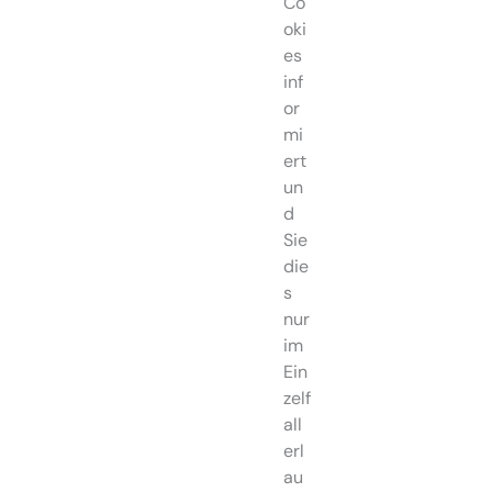
Co
oki
es
inf
or
mi
ert
un
d
Sie
die
s
nur
im
Ein
zelf
all
erl
au