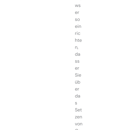
ws
er
so
ein
ric
hte
n,
da
ss
er
Sie
üb
er
da
s
Set
zen
von