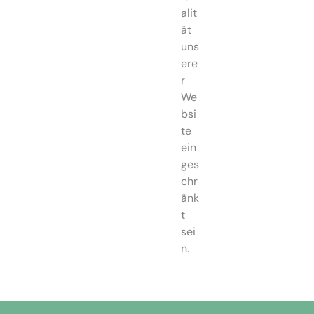
alit
ät
uns
ere
r
We
bsi
te
ein
ges
chr
änk
t
sei
n.