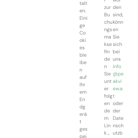
talt
zur
den
en.
Bu
sind,
Eini
chu
könn
ge
ngs
en
Co
ma
Sie
oki
kse
sich
es
fin
bei
ble
de
uns
ibe
n
info
n
Sie
@pe
auf
unt
akvi
Ihr
er
ew.a
em
folg
t
En
en
oder
dg
de
der
erä
m
Date
t
Lin
nsch
ges
k
„
utzb
pei