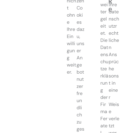
k
nich
zen
wei
Ihre
e
t
Co
ter
date
ohn
oki
gel
nsch
e
es
eit
utzr
Ihre
daz
et.
echt
Ein
u,
Die
liche
willi
uns
Dat
n
gun
er
ens
Ans
g
An
chu
prüc
weit
ge
tze
he
er.
bot
rklä
sons
nut
run
t in
zer
g
eine
fre
der
r
un
Fir
Weis
dli
ma
e
ch
Fer
verle
zu
ate
tzt
ges
l
wor