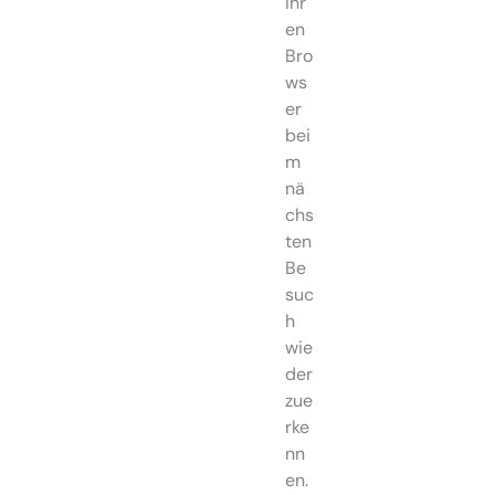
Ihr
en
Bro
ws
er
bei
m
nä
chs
ten
Be
suc
h
wie
der
zue
rke
nn
en.