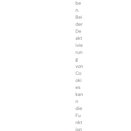
be
n.
Bei
der
De
akt
ivie
run
g
von
Co
oki
es
kan
n
die
Fu
nkt
ion