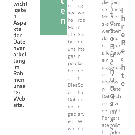
t
die
ben,
wicht
t
n
egt
e
I
igste
se
dass
t
sec
we
n
h
Ma
die
n
hs
rde
e
Aspe
ske
Vera
r
Mon
n.
kte
t
wer
rbeit
e
ate
Sie
der
e
de
ung
R
Date
bei
ric
B
n
Ihrer
nver
uns
hte
e
alle
Date
u
arbei
ges
n
c
tung
ein
n
c
peic
kei
h
im
geg
gege
h
hert
ne
Rah
t
eb
n
u
.
n
men
e
ene
das
Dies
Sc
unse
n
n
Date
rer
e
ha
g
Dat
nsch
Web
Dat
de
s
en
utzr
site.
en
n
m
an
echt
geb
an.
Fer
vers
a
en
Wir
ate
tößt
s
wir
nut
l
oder